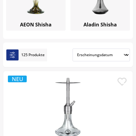
bei uns finden Sie die passende Wasserpfeife für
entspannte Genussmomente.
AEON Shisha
Aladin Shisha
125 Produkte
NEU