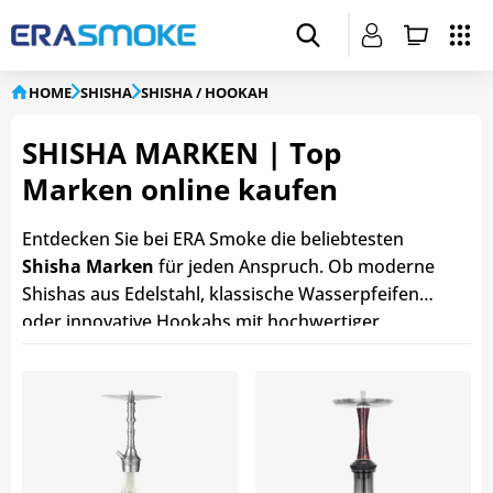
HOME
SHISHA
SHISHA / HOOKAH
SHISHA MARKEN | Top
Marken online kaufen
Entdecken Sie bei ERA Smoke die beliebtesten
Shisha Marken
für jeden Anspruch. Ob moderne
Shishas aus Edelstahl, klassische Wasserpfeifen
oder innovative Hookahs mit hochwertiger
Verarbeitung – in unserem Sortiment finden Sie
Modelle führender
Shisha Hersteller
zu günstigen
Preisen. Unsere Shisha Marken überzeugen durch
Qualität, Langlebigkeit, hervorragendes
Rauchverhalten und stilvolles Design. Egal, ob Sie
Einsteiger oder erfahrener Shisha Liebhaber sind,