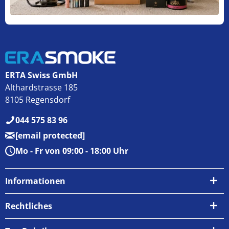
ERTA Swiss GmbH
Althardstrasse 185
8105 Regensdorf
044 575 83 96
[email protected]
Mo - Fr von 09:00 - 18:00 Uhr
Informationen
Über uns
Rechtliches
Kontakt
AGB