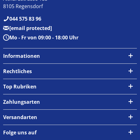
8105 Regensdorf
044 575 83 96
[email protected]
Mo - Fr von 09:00 - 18:00 Uhr
Informationen
Über uns
Rechtliches
Kontakt
AGB
Top Rubriken
Zahlungsarten
Impressum
Zahlungsarten
Versand & Abholung
Widerrufsrecht
Versandarten
Newsletter
Datenschutzrichtlinie
Rückgabe & Umtausch
Folge uns auf