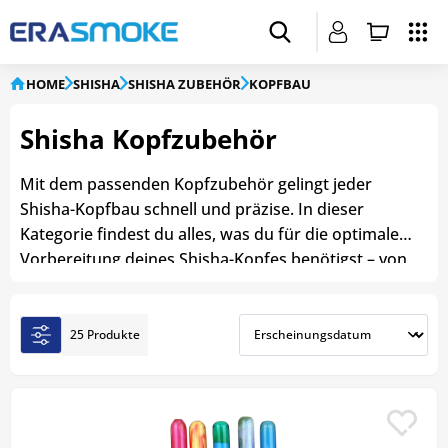
HOME
SHISHA
SHISHA ZUBEHÖR
KOPFBAU
Shisha Kopfzubehör
Mit dem passenden Kopfzubehör gelingt jeder
Shisha-Kopfbau schnell und präzise. In dieser
Kategorie findest du alles, was du für die optimale
Vorbereitung deines Shisha-Kopfes benötigst – von
Lochstechern und Tabakgabeln über Kopfsiebe bis
hin zu hochwertiger Alufolie. Das richtige Zubehör
sorgt für eine gleichmäßige Hitzeverteilung,
25 Produkte
erleichtert den Kopfbau und trägt zu einem
intensiven Rauch- und Geschmackserlebnis bei –
ideal für Einsteiger und erfahrene Shisha-Fans.