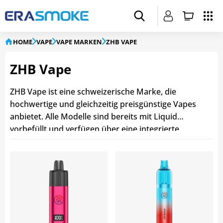
HOME
VAPE
VAPE MARKEN
ZHB VAPE
ZHB Vape
ZHB Vape ist eine schweizerische Marke, die
hochwertige und gleichzeitig preisgünstige Vapes
anbietet. Alle Modelle sind bereits mit Liquid
vorbefüllt und verfügen über eine integrierte
Batterie, sodass sie sofort einsatzbereit sind – ganz
ohne Aufladen oder Nachfüllen. Die ZHB Vapes sind
in zahlreichen Geschmacksrichtungen erhältlich
und bieten ein Liquidvolumen von bis zu 12 ml. Je
nach Modell ermöglichen sie bis zu 10'000 Zügen
und enthalten 20 mg/ml Nikotin. Bei ERA Smoke
finden Sie eine grosse Auswahl an ZHB Vapes –