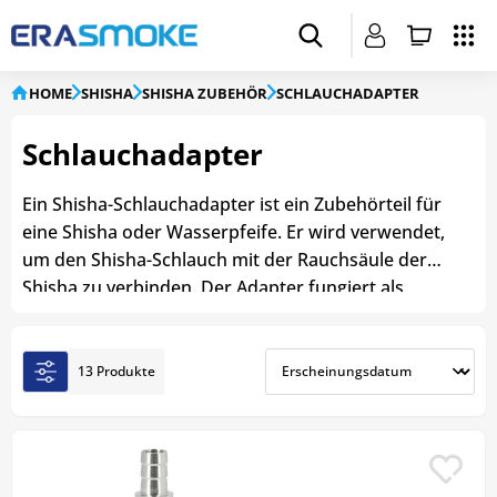
HOME
SHISHA
SHISHA ZUBEHÖR
SCHLAUCHADAPTER
Schlauchadapter
Ein Shisha-Schlauchadapter ist ein Zubehörteil für
eine Shisha oder Wasserpfeife. Er wird verwendet,
um den Shisha-Schlauch mit der Rauchsäule der
Shisha zu verbinden. Der Adapter fungiert als
Verbindungsstück zwischen dem Schlauch und der
Rauchsäule, um eine dichte und sichere
Verbindung herzustellen. Der Adapter wird in den
13 Produkte
Gewindeanschluss der Rauchsäule eingeschraubt
und ermöglicht auch, dass mehrere Schläuche
angeschlossen werden können, um das Rauchen
von Shisha mit Freunden zu teilen.