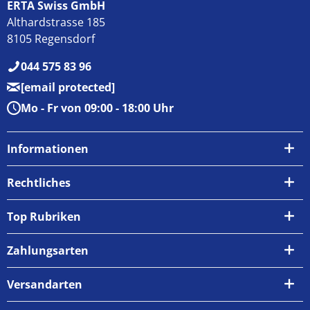
ERTA Swiss GmbH
Althardstrasse 185
8105 Regensdorf
044 575 83 96
[email protected]
Mo - Fr von 09:00 - 18:00 Uhr
Informationen
Über uns
Rechtliches
Kontakt
AGB
Top Rubriken
Zahlungsarten
Impressum
Zahlungsarten
Versand & Abholung
Widerrufsrecht
Versandarten
Newsletter
Datenschutzrichtlinie