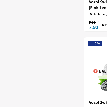
Vozol Swi
(Pink Le
Himbeere, 
9.90
Det
7.90
-12%
BAL
Vozol Swi