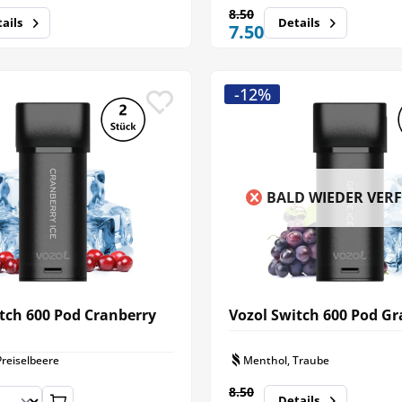
8.50
ails
Details
7.50
-12%
BALD WIEDER VER
tch 600 Pod Cranberry
Vozol Switch 600 Pod Gr
reiselbeere
Menthol, Traube
8.50
Details