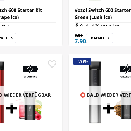
tch 600 Starter-Kit
Vozol Switch 600 Starter
rape Ice)
Green (Lush Ice)
Traube
Menthol, Wassermelone
9.90
ails
Details
7.90
-20%
D WIEDER VERFÜGBAR
BALD WIEDER VER