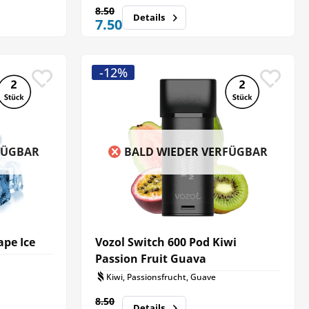
8.50
Details
7.50
-12%
FÜGBAR
BALD WIEDER VERFÜGBAR
ape Ice
Vozol Switch 600 Pod Kiwi
Passion Fruit Guava
Kiwi, Passionsfrucht, Guave
8.50
Details