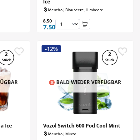
Ice
Menthol, Blaubeere, Himbeere
8.50
7.50
-12%
FÜGBAR
BALD WIEDER VERFÜGBAR
a Ice
Vozol Switch 600 Pod Cool Mint
Menthol, Minze