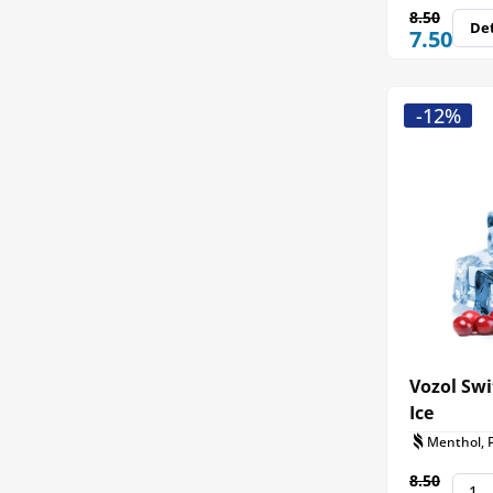
8.50
Det
7.50
-12%
Vozol Swi
Ice
Menthol, P
8.50