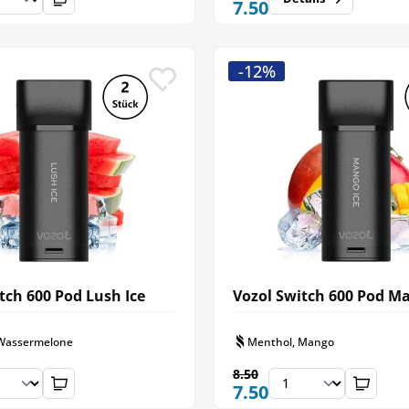
7.50
-12%
tch 600 Pod Lush Ice
Vozol Switch 600 Pod Ma
Wassermelone
Menthol, Mango
8.50
7.50