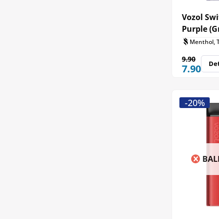
Vozol Swi
Purple (G
Menthol, 
9.90
Det
7.90
-20%
BAL