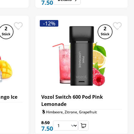
7.50
-12%
ngo Ice
Vozol Switch 600 Pod Pink
Lemonade
Himbeere, Zitrone, Grapefruit
8.50
7.50