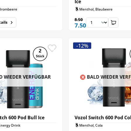
Ice
Brombeere
Menthol, Blaubeere
8.50
ails
7.50
-12%
D WIEDER VERFÜGBAR
BALD WIEDER VER
tch 600 Pod Bull Ice
Vozol Switch 600 Pod Col
Energy Drink
Menthol, Cola