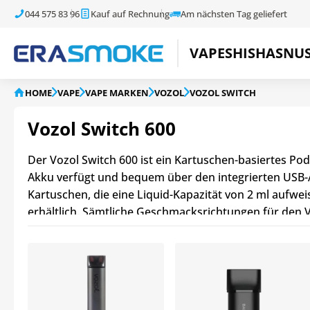
044 575 83 96
Kauf auf Rechnung
Am nächsten Tag geliefert
VAPE
SHISHA
SNU
HOME
VAPE
VAPE MARKEN
VOZOL
VOZOL SWITCH
Vozol Switch 600
Der Vozol Switch 600 ist ein Kartuschen-basiertes Po
Akku verfügt und bequem über den integrierten USB-A
Kartuschen, die eine Liquid-Kapazität von 2 ml aufw
erhältlich. Sämtliche Geschmacksrichtungen für den V