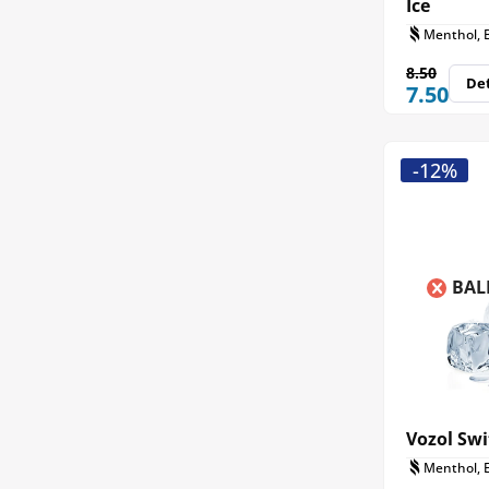
Ice
Menthol, 
8.50
Det
7.50
-12%
BAL
Vozol Swi
Menthol, 