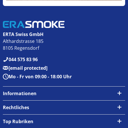
ERTA Swiss GmbH
Althardstrasse 185
8105 Regensdorf
044 575 83 96
[email protected]
Mo - Fr von 09:00 - 18:00 Uhr
Informationen
Über uns
Rechtliches
Kontakt
AGB
Top Rubriken
Zahlungsarten