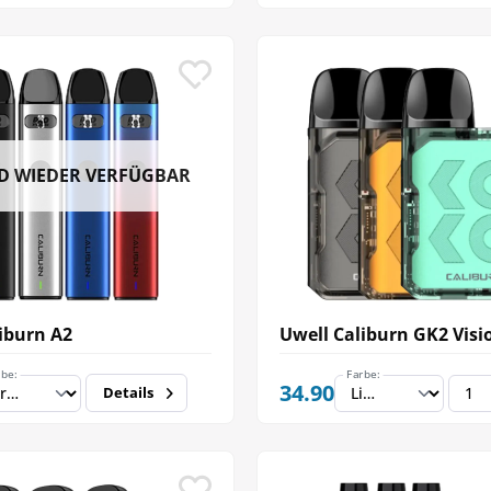
D WIEDER VERFÜGBAR
iburn A2
Uwell Caliburn GK2 Visi
rbe:
Farbe:
34.90
Details