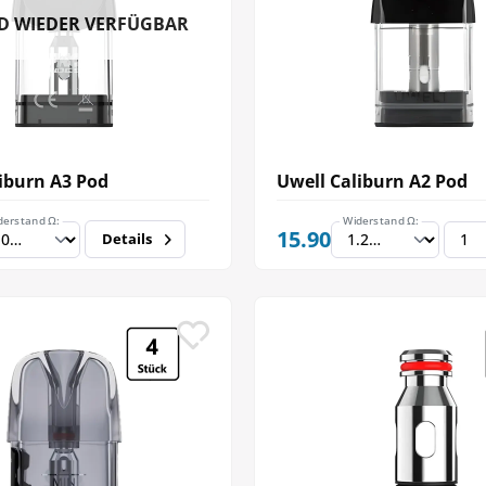
D WIEDER VERFÜGBAR
iburn A3 Pod
Uwell Caliburn A2 Pod
derstand Ω:
Widerstand Ω:
15.90
Details