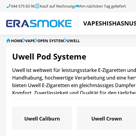
044 575 83 96
Kauf auf Rechnung
Am nächsten Tag geliefert
VAPE
SHISHA
SNU
HOME
VAPE
OPEN SYSTEM
UWELL
Uwell Pod Systeme
Uwell ist weltweit für leistungsstarke E-Zigaretten 
Handhabung, hochwertige Verarbeitung und eine her
bieten Uwell E-Zigaretten ein gleichmässiges Dampfer
Komfort, Zuverlässigkeit und Qualität für den tägliche
Uwell Caliburn
Uwell Crown