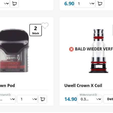
6.90
BALD WIEDER VER
own Pod
Uwell Crown X Coil
rstand Ω:
Widerstand Ω:
14.90
Det