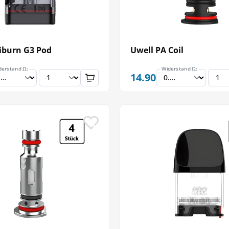
iburn G3 Pod
Uwell PA Coil
derstand Ω:
Widerstand Ω:
14.90