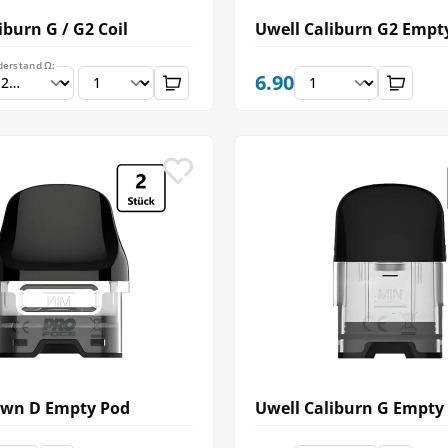
iburn G / G2 Coil
Uwell Caliburn G2 Empt
derstand Ω:
6.90
own D Empty Pod
Uwell Caliburn G Empty