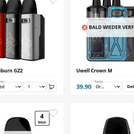
BALD WIEDER VER
iburn GZ2
Uwell Crown M
rbe:
Farbe:
39.90
Det