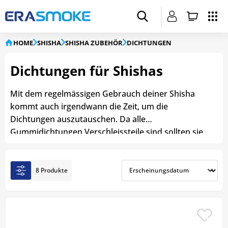
HOME
SHISHA
SHISHA ZUBEHÖR
DICHTUNGEN
Dichtungen für Shishas
Mit dem regelmässigen Gebrauch deiner Shisha
kommt auch irgendwann die Zeit, um die
Dichtungen auszutauschen. Da alle
Gummidichtungen Verschleissteile sind sollten sie
auch regelmäßig ausgetauscht werden. In unserem
Onlineshop findest du eine breite Auswahl an
Dichtungen für die Rauchsäule, Tabakkopf oder
8 Produkte
Shishaschlauch aus hochwertigem Silikon. Wir
empfehlen dir, je nach Konsum mindestens einmal
im Jahr der Schlauch und Kopfdichtung deiner
Shisha zu wechseln.