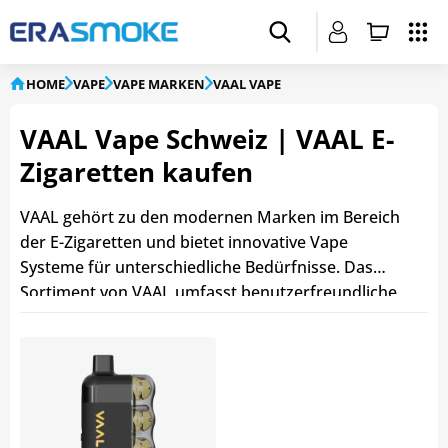
HOME
VAPE
VAPE MARKEN
VAAL VAPE
VAAL Vape Schweiz | VAAL E-
Zigaretten kaufen
VAAL gehört zu den modernen Marken im Bereich
der E-Zigaretten und bietet innovative Vape
Systeme für unterschiedliche Bedürfnisse. Das
Sortiment von VAAL umfasst benutzerfreundliche
Pod Systeme, Einweg Vapes für unterwegs sowie
moderne Hybrid Vapes mit austauschbaren
Kapseln. Durch die Kombination aus einfacher
Handhabung, intensiver Geschmacksentwicklung
und zeitgemässer Technologie spricht VAAL sowohl
Einsteiger als auch erfahrene Dampfer an.