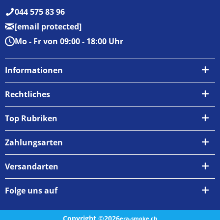
044 575 83 96
[email protected]
Mo - Fr von 09:00 - 18:00 Uhr
Informationen
Über uns
Rechtliches
Kontakt
AGB
Top Rubriken
Zahlungsarten
Impressum
Zahlungsarten
Versand & Abholung
Widerrufsrecht
Versandarten
Newsletter
Datenschutzrichtlinie
Rückgabe & Umtausch
Folge uns auf
Copyright ©2026
era-smoke.ch