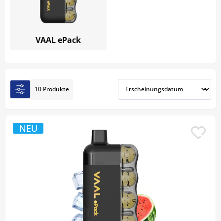
Entdecken Sie bei ERA Smoke originale
VAAL Vapes
und passende Pods und kaufen Sie Ihre VAAL E-
Zigarette bequem online in der Schweiz.
VAAL ePack
10 Produkte
NEU