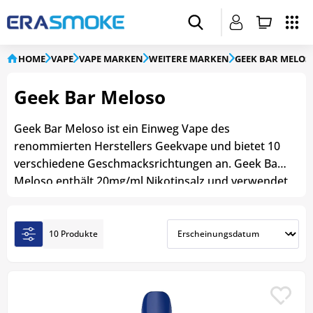
HOME
VAPE
VAPE MARKEN
WEITERE MARKEN
GEEK BAR MELOS
Geek Bar Meloso
Geek Bar Meloso ist ein Einweg Vape des
renommierten Herstellers Geekvape und bietet 10
verschiedene Geschmacksrichtungen an. Geek Bar
Meloso enthält 20mg/ml Nikotinsalz und verwendet
die innovative
Dual Mesh Coil-Technologie
, um
reichhaltige Aromen und voluminöse Dampfwolken
zu produzieren. Mit einem 500mAh Akku und
10 Produkte
einem vorgefüllten 2ml Liquid-Tank ermöglicht der
Geek Bar Meloso bis zu 600 Züge
. Dank seines
handlichen und kompakten Designs sowie seiner
ergonomischen Größe ist der Geekbar Meloso der