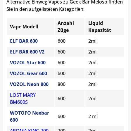
Alternative Einweg Vapes zu Geek Bar Meloso finden
Sie in den aufgelisteten Kategorien:
Anzahl
Liquid
Vape Modell
Züge
Kapazität
ELF BAR 600
600
2ml
ELF BAR 600 V2
600
2ml
VOZOL Star 600
600
2ml
VOZOL Gear 600
600
2ml
VOZOL Neon 800
800
2ml
LOST MARY
600
2ml
BM600S
WOTOFO Nexbar
600
2 ml
600
AROMA KING 700
700
2ml