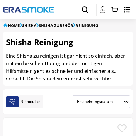
HOME
SHISHA
SHISHA ZUBEHÖR
REINIGUNG
Shisha Reinigung
Eine Shisha zu reinigen ist gar nicht so einfach, aber
mit ein bisschen Übung und den richtigen
Hilfsmitteln geht es schneller und einfacher als
gedacht. Die Shisha Reinigung ist sehr wichtig,
damit sich kein Schmutz absetzt und kein
unangenehmer Geschmack oder Geruch bildet.
Daher stellt die Reinigung deiner Shisha einen
9 Produkte
wichtigen Schritt dar. Nur saubere Wasserpfeifen
sollten im Zuge des Shisharauchen verwendet
werden.