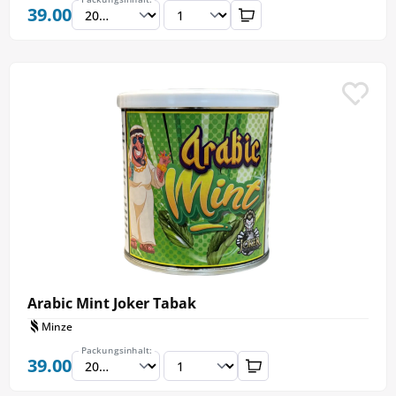
39.00
Arabic Mint Joker Tabak
Minze
Packungsinhalt:
39.00