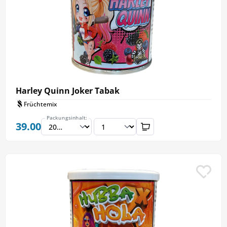
Harley Quinn Joker Tabak
Früchtemix
Packungsinhalt:
39.00