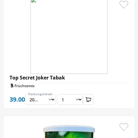
Top Secret Joker Tabak
Früchtemix
Packungsinhalt:
39.00