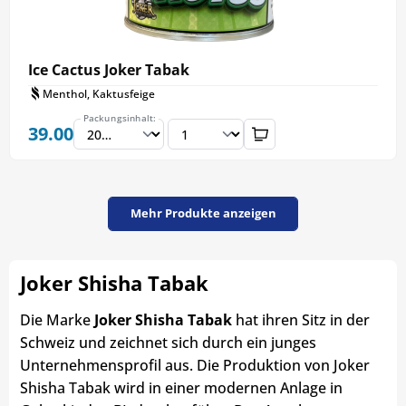
Ice Cactus Joker Tabak
Menthol, Kaktusfeige
Packungsinhalt:
39.00
Mehr Produkte anzeigen
Joker Shisha Tabak
Die Marke
Joker Shisha Tabak
hat ihren Sitz in der
Schweiz und zeichnet sich durch ein junges
Unternehmensprofil aus. Die Produktion von Joker
Shisha Tabak wird in einer modernen Anlage in