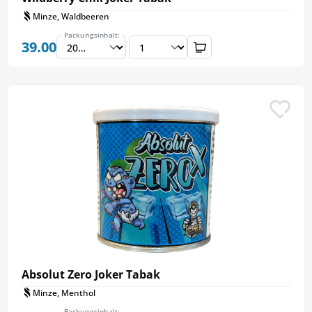
Minze, Waldbeeren
Packungsinhalt:
39.00
Absolut Zero Joker Tabak
Minze, Menthol
Packungsinhalt: