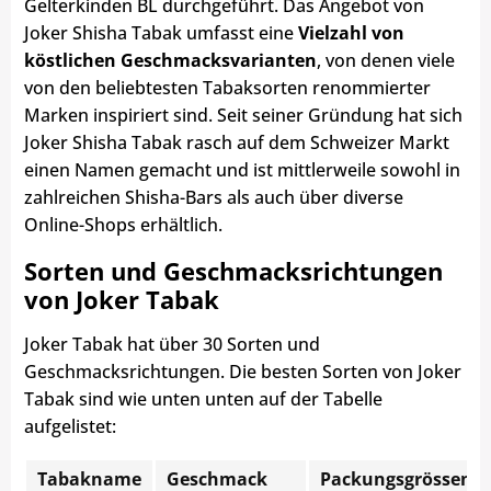
Gelterkinden BL durchgeführt. Das Angebot von
Joker Shisha Tabak umfasst eine
Vielzahl von
köstlichen Geschmacksvarianten
, von denen viele
von den beliebtesten Tabaksorten renommierter
Marken inspiriert sind. Seit seiner Gründung hat sich
Joker Shisha Tabak rasch auf dem Schweizer Markt
einen Namen gemacht und ist mittlerweile sowohl in
zahlreichen Shisha-Bars als auch über diverse
Online-Shops erhältlich.
Sorten und Geschmacksrichtungen
von Joker Tabak
Joker Tabak hat über 30 Sorten und
Geschmacksrichtungen. Die besten Sorten von Joker
Tabak sind wie unten unten auf der Tabelle
aufgelistet:
Tabakname
Geschmack
Packungsgrössen