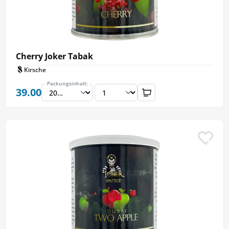
Cherry Joker Tabak
Kirsche
Packungsinhalt:
39.00