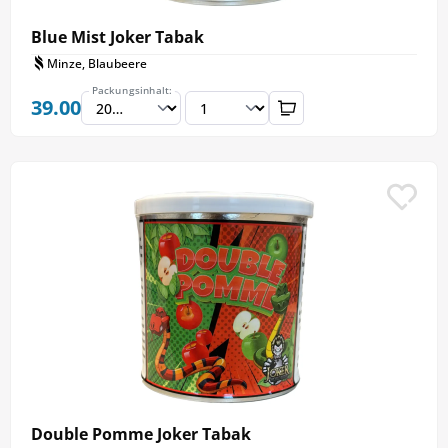
Blue Mist Joker Tabak
Minze, Blaubeere
Packungsinhalt:
39.00
Double Pomme Joker Tabak