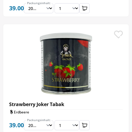
Packungsinhalt:
39.00
Strawberry Joker Tabak
Erdbeere
Packungsinhalt:
39.00