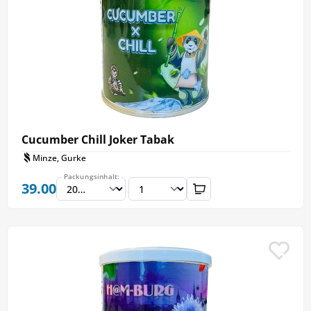
Cucumber Chill Joker Tabak
Minze, Gurke
Packungsinhalt:
39.00