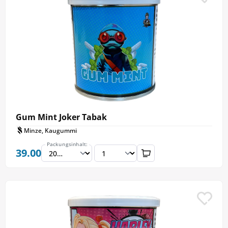
Gum Mint Joker Tabak
Minze, Kaugummi
Packungsinhalt:
39.00