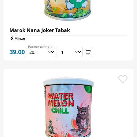
Marok Nana Joker Tabak
Minze
Packungsinhalt:
39.00