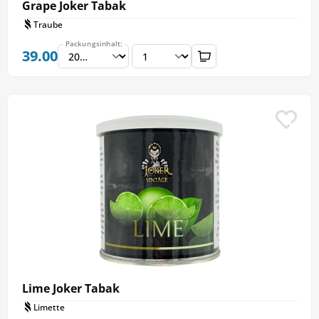
Grape Joker Tabak
Traube
Packungsinhalt:
39.00
Lime Joker Tabak
Limette