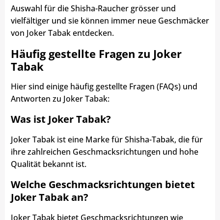
Auswahl für die Shisha-Raucher grösser und
vielfältiger und sie können immer neue Geschmäcker
von Joker Tabak entdecken.
Häufig gestellte Fragen zu Joker
Tabak
Hier sind einige häufig gestellte Fragen (FAQs) und
Antworten zu Joker Tabak:
Was ist Joker Tabak?
Joker Tabak ist eine Marke für Shisha-Tabak, die für
ihre zahlreichen Geschmacksrichtungen und hohe
Qualität bekannt ist.
Welche Geschmacksrichtungen bietet
Joker Tabak an?
Joker Tabak bietet Geschmacksrichtungen wie