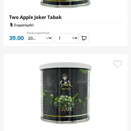
Two Apple Joker Tabak
Doppelapfel
Packungsinhalt:
39.00