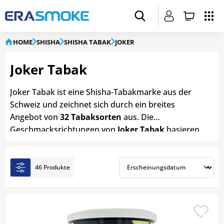
HOME
SHISHA
SHISHA TABAK
JOKER
Joker Tabak
Joker Tabak ist eine Shisha-Tabakmarke aus der
Schweiz und zeichnet sich durch ein breites
Angebot von
32 Tabaksorten
aus. Die
Geschmacksrichtungen von
Joker Tabak
basieren
grösstenteils auf den beliebtesten Aromen
bekannter Hersteller und versprechen ein
erstklassiges Raucherlebnis. Insbesondere in den
46 Produkte
Shishabars der Schweiz hat sich Joker Tabak einen
exzellenten Ruf erarbeitet und die Tabaksorten
sind in vielen Shishabars auf den Shisha-Menüs zu
finden. Bei ERA Smoke können Sie alle Tabaksorten