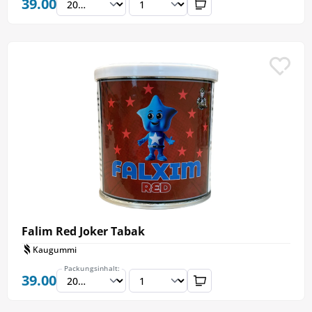
39.00
Falim Red Joker Tabak
Kaugummi
Packungsinhalt:
39.00