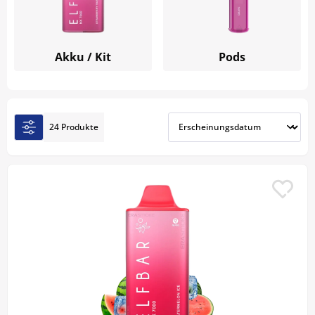
AF5000 überzeugt der Elfbar NX 7000 Vape mit
moderner Technologie und vielen
Geschmacksrichtungen.
Akku / Kit
Pods
24 Produkte