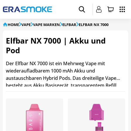
HOME
VAPE
VAPE MARKEN
ELFBAR
ELFBAR NX 7000
Elfbar NX 7000 | Akku und
Pod
Der Elfbar NX 7000 ist ein Mehrweg Vape mit
wiederaufladbarem 1000 mAh Akku und
austauschbaren Hybrid Pods. Das dreiteilige Vape
besteht aus Akku Basisgerät, transparentem Refill
Container und Pod, der zugleich als Mundstück
dient. Mit insgesamt
12 ml Liquid
und
20 mg/ml
Nikotin
ermöglicht das Vape gemäss Elfbar
bis zu
7000 Züge
. Über USB-C lässt sich der Akku von
Elfbar NX 7000 schnell aufladen, während eine LED
den Akkustand anzeigt. Als Weiterentwicklung der