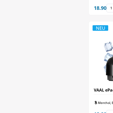
18.90
NEU
VAAL ePac
Menthol, 