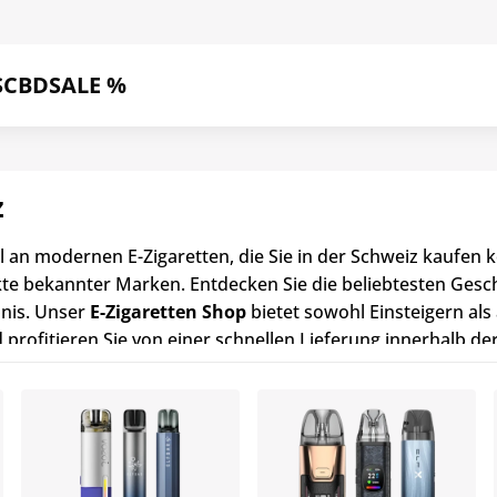
S
CBD
SALE %
z
l an modernen E-Zigaretten, die Sie in der Schweiz kaufen
ukte bekannter Marken. Entdecken Sie die beliebtesten Ges
bnis. Unser
E-Zigaretten Shop
bietet sowohl Einsteigern al
 profitieren Sie von einer schnellen Lieferung innerhalb de