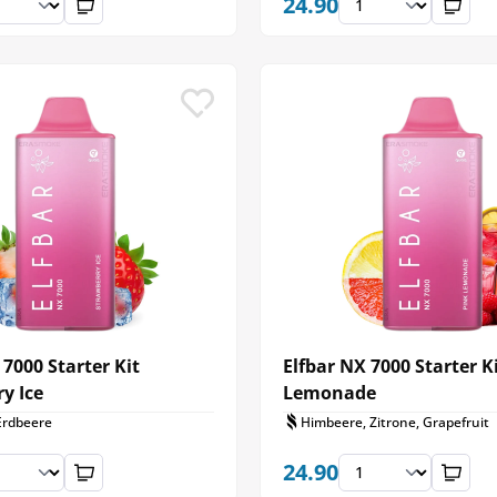
24.90
 7000 Starter Kit
Elfbar NX 7000 Starter K
y Ice
Lemonade
Erdbeere
Himbeere, Zitrone, Grapefruit
24.90