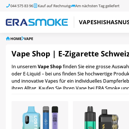
044 575 83 96
Kauf auf Rechnung
Am nächsten Tag geliefert
VAPE
SHISHA
SNU
HOME
VAPE
Vape Shop | E-Zigarette Schwei
In unserem
Vape Shop
finden Sie eine grosse Auswah
oder E-Liquid – bei uns finden Sie hochwertige Prod
und innovative Vapes für ein individuelles Dampferle
ihren Alltag. Kaufen Sie Ihren Vape bei ERA Smoke und