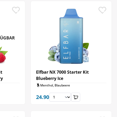
FÜGBAR
it
Elfbar NX 7000 Starter Kit
ry
Blueberry Ice
Menthol, Blaubeere
24.90