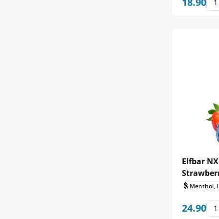
18.90
Elfbar NX
Strawberr
Menthol, 
24.90