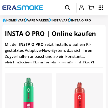
HOME
VAPE
VAPE MARKEN
INSTA VAPE
INSTA O PRO
INSTA O PRO | Online kaufen
Mit der
INSTA O PRO
setzt Instaflow auf ein KI-
gestütztes Adaptive-Flow-System, das sich Ihrem
Zugverhalten anpasst und so ein konstant
gleichmässiges Dampferlebnis ermöglicht. Das
O
PRO by INSTA Vape
bietet 8 aromatische
Geschmacksrichtungen und kombiniert einen
leistungsstarken 850-mAh-Akkuträger mit einem
12-ml-Hybrid-Pod
für ein langanhaltendes
Dampferlebnis von bis zu 15000 Zügen. Der
wiederaufladbare
850-mAh-Akku
verfügt über eine
lange Lebensdauer und kann per
USB-C-Kabel