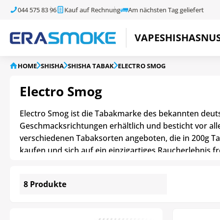
044 575 83 96
Kauf auf Rechnung
Am nächsten Tag geliefert
VAPE
SHISHA
SNU
HOME
SHISHA
SHISHA TABAK
ELECTRO SMOG
Electro Smog
Electro Smog ist die Tabakmarke des bekannten deuts
Geschmacksrichtungen erhältlich und besticht vor al
verschiedenen Tabaksorten angeboten, die in 200g Ta
kaufen und sich auf ein einzigartiges Raucherlebnis f
8 Produkte