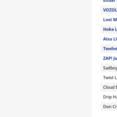
Elfbar
VOZOL
Lost M
Hoke L
Aisu L
Twelve
ZAP! J
Sadboy
Twist 
Cloud 
Drip H
Don Cr