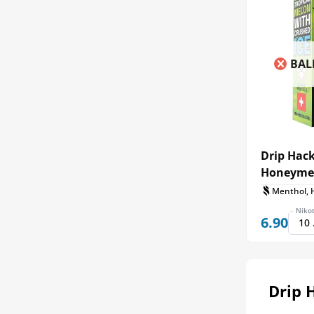
BAL
Drip Hack
Honeymel
Menthol, 
Nikot
6.90
Drip 