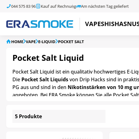
044 575 83 96
Kauf auf Rechnung
Am nächsten Tag geliefert
VAPE
SHISHA
SNU
HOME
VAPE
E-LIQUID
POCKET SALT
Pocket Salt Liquid
Pocket Salt Liquid ist ein qualitativ hochwertiges E-L
Die
Pocket Salt Liquids
von Drip Hacks sind in prakt
PG aus und sind in den
Nikotinstärken von 10 mg u
angeboten. Bei ERA Smoke können Sie alle Pocket Salt 
5 Produkte