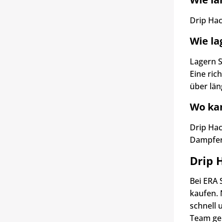
Drip Hac
Wie la
Lagern S
Eine ric
über län
Wo kan
Drip Hac
Dampfer
Drip 
Bei ERA 
kaufen. 
schnell 
Team ger