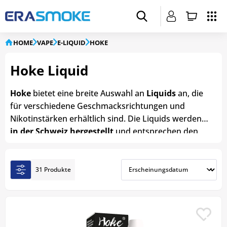
HOME
VAPE
E-LIQUID
HOKE
Hoke Liquid
Hoke
bietet eine breite Auswahl an
Liquids
an, die
für verschiedene Geschmacksrichtungen und
Nikotinstärken erhältlich sind. Die Liquids werden
in der Schweiz hergestellt
und entsprechen den
höchsten Qualitätsstandards. Die
Geschmacksrichtungen reichen von fruchtig und
süss bis hin zu cremig.
Hoke Liquids
sind in
31 Produkte
verschiedenen Nikotinstärken erhältlich,
einschliesslich
nikotinfrei
und bis zu
20mg
Nikotin
. So kannst du dir immer die perfekte Dosis
für dich aussuchen! Hoke ist bekannt für seine