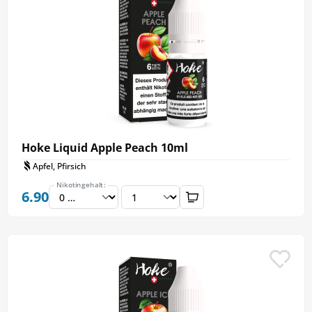
hochwertigen Liquids, die besonders rein und
geschmacksintensiv
sind. Durch den hohen VG-
Anteil erzeugen sie eine dichte und aromatische
Dampfwolke - ideal für alle Dampfer, egal ob
Anfänger oder Fortgeschrittene.
Hoke Liquid Apple Peach 10ml
Apfel, Pfirsich
Nikotingehalt:
6.90