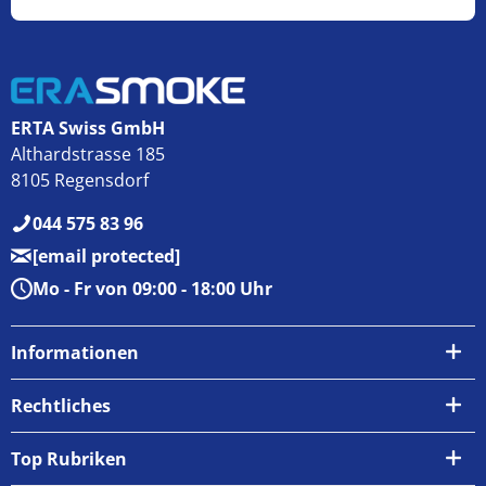
ERTA Swiss GmbH
Althardstrasse 185
8105 Regensdorf
044 575 83 96
[email protected]
Mo - Fr von 09:00 - 18:00 Uhr
Informationen
Über uns
Rechtliches
Kontakt
AGB
Top Rubriken
Zahlungsarten