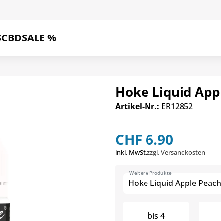
S
CBD
SALE %
Hoke Liquid App
Artikel-Nr.:
ER12852
CHF 6.90
inkl. MwSt.
zzgl. Versandkosten
Weitere Produkte
Hoke Liquid Apple Peac
bis
4