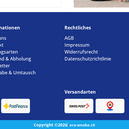
mationen
Rechtliches
uns
AGB
kt
Impressum
ngsarten
Widerrufsrecht
nd & Abholung
Datenschutzrichtlinie
etter
abe & Umtausch
Versandarten
Copyright ©2026
era-smoke.ch