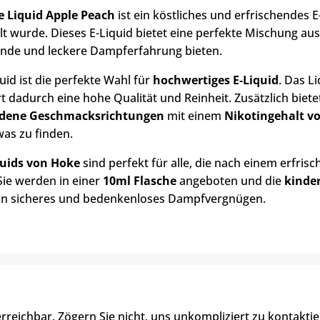
 Liquid Apple Peach
ist ein köstliches und erfrischendes E
lt wurde. Dieses E-Liquid bietet eine perfekte Mischung au
ende und leckere Dampferfahrung bieten.
uid ist die perfekte Wahl für
hochwertiges E-Liquid
. Das L
rt dadurch eine hohe Qualität und Reinheit. Zusätzlich biet
edene Geschmacksrichtungen
mit einem
Nikotingehalt v
was zu finden.
quids von Hoke
sind perfekt für alle, die nach einem erfr
Sie werden in einer
10ml Flasche
angeboten und die
kinde
n sicheres und bedenkenloses Dampfvergnügen.
erreichbar. Zögern Sie nicht, uns unkompliziert zu kontaktie