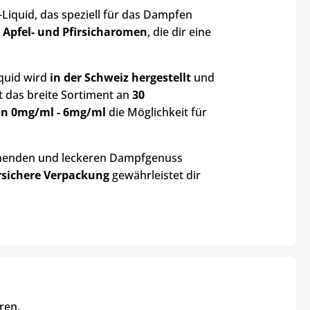
-Liquid, das speziell für das Dampfen
s
Apfel- und Pfirsicharomen
, die dir eine
iquid wird
in der Schweiz hergestellt
und
et das breite Sortiment an
30
on 0mg/ml - 6mg/ml
die Möglichkeit für
ischenden und leckeren Dampfgenuss
rsichere Verpackung
gewährleistet dir
ren.