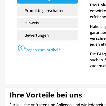
Das
Hoke
Produkteigenschaften
entwicke
erfrisch
Hinweis
Hoke Liq
garantie
Bewertungen
verschi
jeden et
Fragen zum Artikel?
Die
E-Li
suchen. 
zudem ei
Ihre Vorteile bei uns
Für jegliche Anfragen und Anliegen sind wir jederzeit 