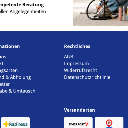
mpetente Beratung
allen Angelegenheiten
mationen
Rechtliches
uns
AGB
kt
Impressum
ngsarten
Widerrufsrecht
nd & Abholung
Datenschutzrichtlinie
etter
abe & Umtausch
Versandarten