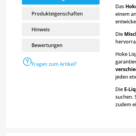
Das
Hoke
Produkteigenschaften
einem an
entwicke
Hinweis
Die
Misc
hervorra
Bewertungen
Hoke Liq
garantie
Fragen zum Artikel?
verschi
jeden et
Die
E-Li
suchen. 
zudem ei