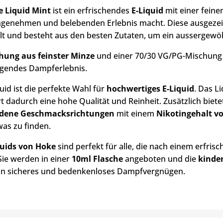
 Liquid Mint
ist ein erfrischendes
E-Liquid
mit einer fein
genehmen und belebenden Erlebnis macht. Diese ausgezei
lt und besteht aus den besten Zutaten, um ein aussergewö
hung aus feinster Minze
und einer 70/30 VG/PG-Mischung s
gendes Dampferlebnis.
uid ist die perfekte Wahl für
hochwertiges E-Liquid
. Das L
rt dadurch eine hohe Qualität und Reinheit. Zusätzlich biet
edene Geschmacksrichtungen
mit einem
Nikotingehalt v
was zu finden.
quids von Hoke
sind perfekt für alle, die nach einem erfr
Sie werden in einer
10ml Flasche
angeboten und die
kinde
n sicheres und bedenkenloses Dampfvergnügen.