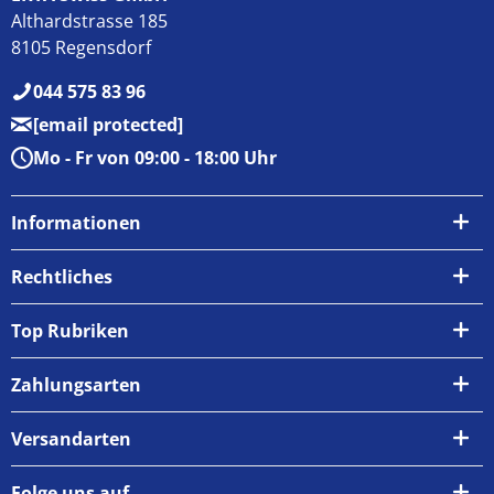
Althardstrasse 185
8105 Regensdorf
044 575 83 96
[email protected]
Mo - Fr von 09:00 - 18:00 Uhr
Informationen
Über uns
Rechtliches
Kontakt
AGB
Top Rubriken
Zahlungsarten
Impressum
Zahlungsarten
Versand & Abholung
Widerrufsrecht
Versandarten
Newsletter
Datenschutzrichtlinie
Rückgabe & Umtausch
Folge uns auf