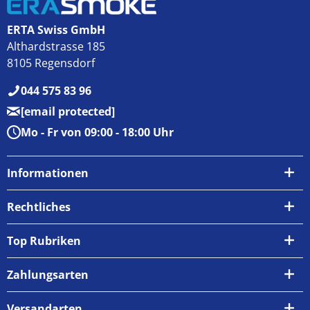
ERTA Swiss GmbH
Althardstrasse 185
8105 Regensdorf
044 575 83 96
[email protected]
Mo - Fr von 09:00 - 18:00 Uhr
Informationen
Über uns
Rechtliches
Kontakt
AGB
Top Rubriken
Zahlungsarten
Impressum
Zahlungsarten
Versand & Abholung
Widerrufsrecht
Versandarten