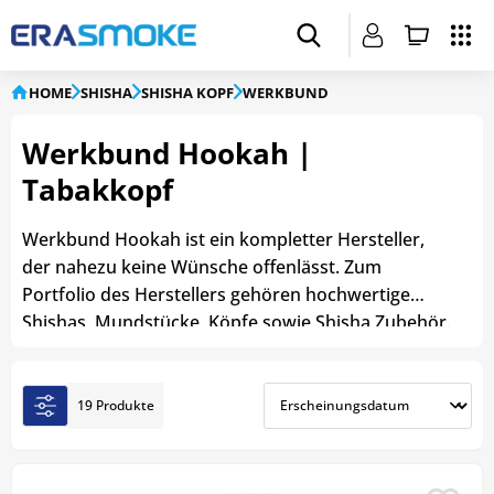
HOME
SHISHA
SHISHA KOPF
WERKBUND
Werkbund Hookah |
Tabakkopf
Werkbund Hookah ist ein kompletter Hersteller,
der nahezu keine Wünsche offenlässt. Zum
Portfolio des Herstellers gehören hochwertige
Shishas, Mundstücke, Köpfe sowie Shisha Zubehör.
Am bekanntesten sind die Tabakköpfe des
Herstellers, die für eine ausgezeichnete Qualität
und optimale Rauchentwicklung sorgen. Die Köpfe
19 Produkte
von Werkbund Hookah bereichern die Sammlung
eines jeden Shisha Rauchers!