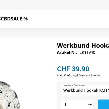
S
CBD
SALE %
Werkbund Hook
Artikel-Nr.:
ER11940
CHF 39.90
inkl. MwSt.
zzgl. Versandkosten
Weitere Produkte
Werkbund Hookah KMTM