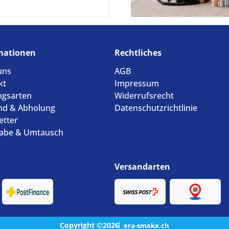
mationen
Rechtliches
uns
AGB
kt
Impressum
ngsarten
Widerrufsrecht
nd & Abholung
Datenschutzrichtlinie
etter
abe & Umtausch
Versandarten
Copyright ©2026
era-smoke.ch