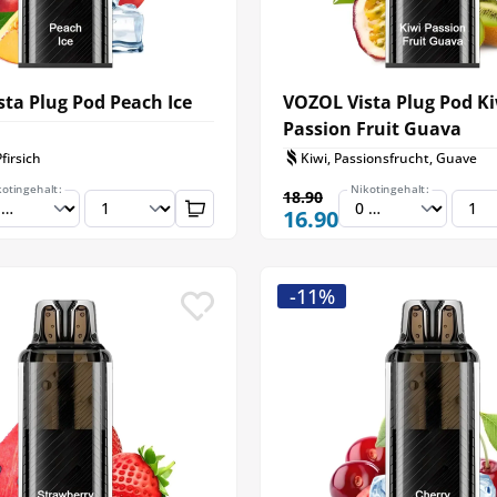
ta Plug Pod Peach Ice
VOZOL Vista Plug Pod K
Passion Fruit Guava
firsich
Kiwi, Passionsfrucht, Guave
kotingehalt:
Nikotingehalt:
18.90
16.90
-11%