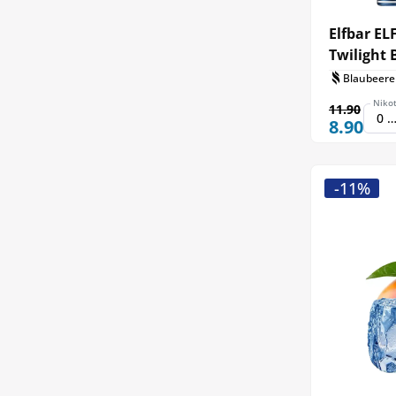
Elfbar EL
Twilight 
Blaubeere
Nikot
11.90
8.90
-11%