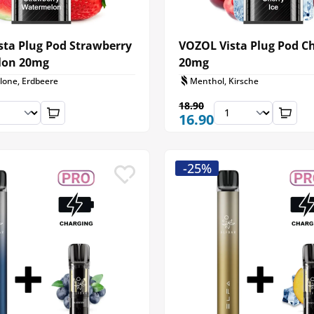
sta Plug Pod Strawberry
VOZOL Vista Plug Pod Ch
lon 20mg
20mg
one, Erdbeere
Menthol, Kirsche
18.90
16.90
-25%