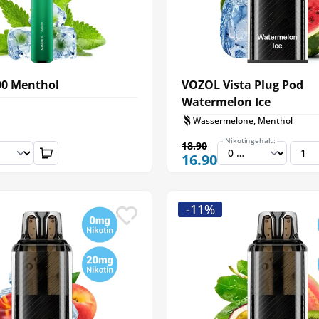
00 Menthol
VOZOL Vista Plug Pod
Watermelon Ice
Wassermelone, Menthol
Nikotingehalt:
18.90
16.90
-11%