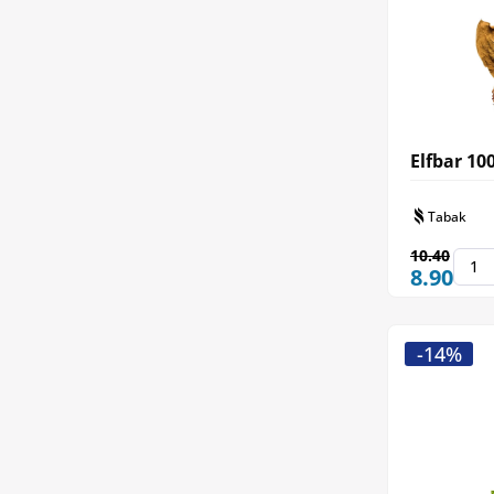
Elfbar 10
Tabak
10.40
8.90
-14%