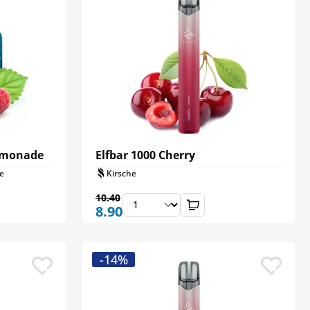
Lemonade
Elfbar 1000 Cherry
e
Kirsche
10.40
8.90
-14%