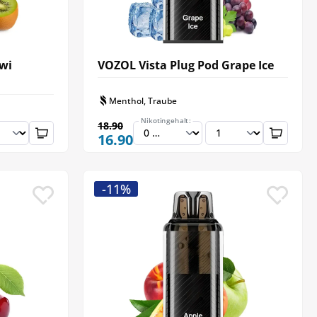
iwi
VOZOL Vista Plug Pod Grape Ice
Menthol, Traube
Nikotingehalt:
18.90
16.90
-11%