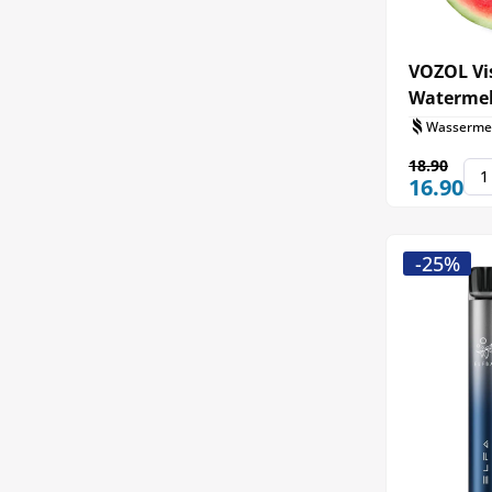
VOZOL Vi
Waterme
Wassermel
18.90
16.90
-25%