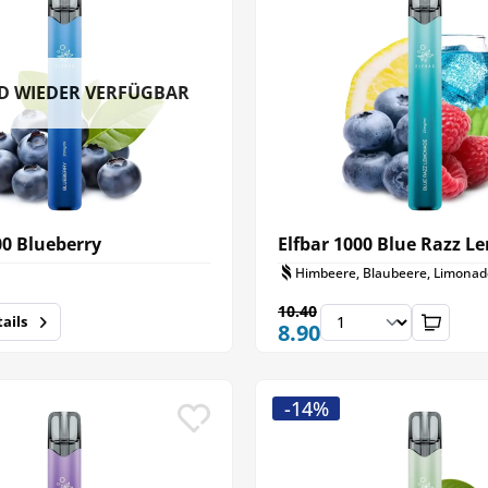
D WIEDER VERFÜGBAR
00 Blueberry
Elfbar 1000 Blue Razz 
Himbeere, Blaubeere, Limonad
10.40
ails
8.90
-14%