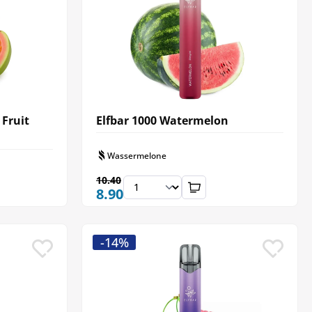
 Fruit
Elfbar 1000 Watermelon
Wassermelone
10.40
8.90
-14%