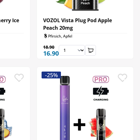
erry Ice
VOZOL Vista Plug Pod Apple
Peach 20mg
Pfirsich, Apfel
18.90
16.90
-25%