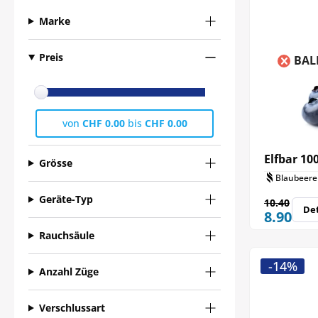
Marke
Preis
BAL
von
CHF 0.00
bis
CHF 0.00
Elfbar 10
Grösse
Blaubeere
Geräte-Typ
10.40
Det
8.90
Rauchsäule
-14%
Anzahl Züge
Verschlussart