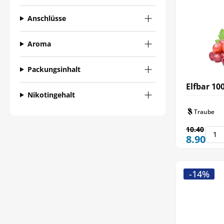
Anschlüsse
Aroma
Packungsinhalt
Elfbar 10
Nikotingehalt
Traube
10.40
8.90
-14%