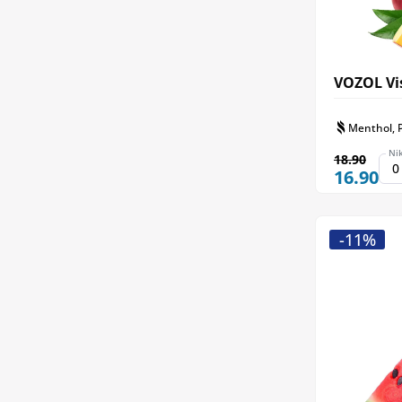
VOZOL Vis
Menthol, P
Ni
18.90
16.90
-11%