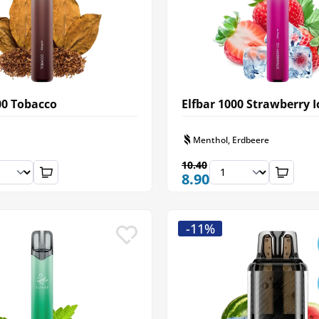
00 Tobacco
Elfbar 1000 Strawberry I
Menthol, Erdbeere
10.40
8.90
-11%