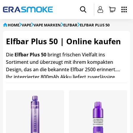
HOME
VAPE
VAPE MARKEN
ELFBAR
ELFBAR PLUS 50
Elfbar Plus 50 | Online kaufen
Die
Elfbar Plus 50
bringt frischen Vielfalt ins
Sortiment und überzeugt mit ihrem kompakten
Design, das an die bekannte Elfbar 2500 erinnert.
Ihr integrierter 800mAh Akku liefert zuverlässige
Leistung für einen ganzen Tag und ist in nur 50
Minuten wieder aufgeladen. Die
LED-Anzeige
des
Elfbar Plus 50 informiert jederzeit über den
aktuellen Ladezustand. Das Starter-Kit
enthält drei
Refill Pods
mit vorgefülltem
2ml Tank und 8ml
Nachfüllbehälter
. Die transparenten Nachfüllpods
sind in verschiedenen Geschmacksrichtungen