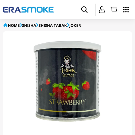
HOME
SHISHA
SHISHA TABAK
JOKER