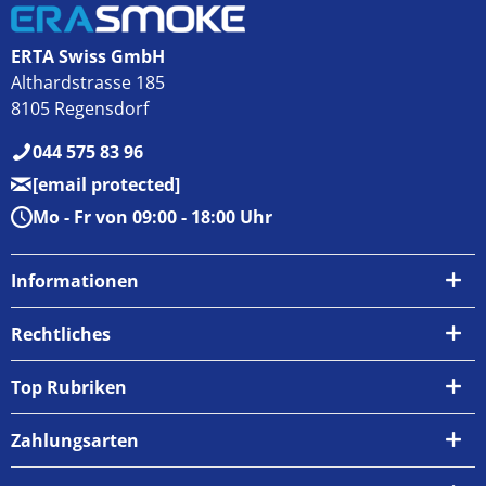
ERTA Swiss GmbH
Althardstrasse 185
8105 Regensdorf
044 575 83 96
[email protected]
Mo - Fr von 09:00 - 18:00 Uhr
Informationen
Über uns
Rechtliches
Kontakt
AGB
Top Rubriken
Zahlungsarten
Impressum
Zahlungsarten
Versand & Abholung
Widerrufsrecht