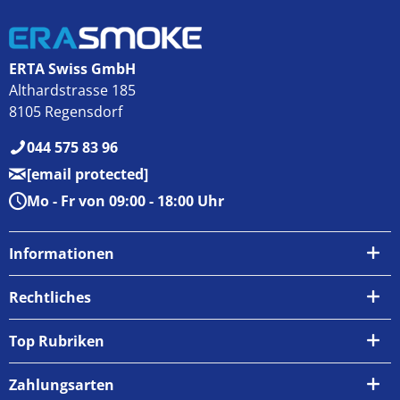
ERTA Swiss GmbH
Althardstrasse 185
8105 Regensdorf
044 575 83 96
[email protected]
Mo - Fr von 09:00 - 18:00 Uhr
Informationen
Über uns
Rechtliches
Kontakt
AGB
Top Rubriken
Zahlungsarten
Impressum
Zahlungsarten
Versand & Abholung