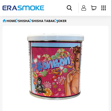
HOME
SHISHA
SHISHA TABAK
JOKER