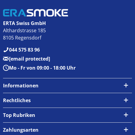
ERTA Swiss GmbH
Althardstrasse 185
8105 Regensdorf
044 575 83 96
[email protected]
Mo - Fr von 09:00 - 18:00 Uhr
Informationen
Über uns
Rechtliches
Kontakt
AGB
Top Rubriken
Zahlungsarten
Impressum
Zahlungsarten
Versand & Abholung