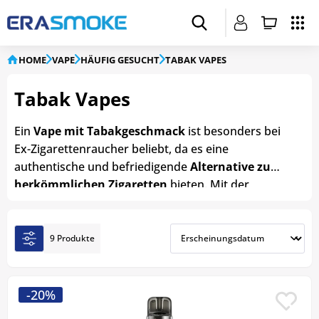
HOME
VAPE
HÄUFIG GESUCHT
TABAK VAPES
Tabak Vapes
Ein
Vape mit Tabakgeschmack
ist besonders bei
Ex-Zigarettenraucher beliebt, da es eine
authentische und befriedigende
Alternative zu
herkömmlichen Zigaretten
bieten. Mit der
grossen Auswahl an Vapes mit Tabakgeschmack
bei ERA Smoke finden Sie garantiert den passenden
Geschmack, der Ihnen zusagt. Darüber hinaus
9 Produkte
bieten wir die
Tabakvapes zu günstigen Preisen
und gewährleisten eine schnelle Lieferung, sodass
Sie Ihr neues Vape-Erlebnis so schnell wie möglich
-20%
geniessen können.