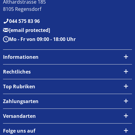
Althardstrasse 185
8105 Regensdorf
044 575 83 96
[email protected]
Mo - Fr von 09:00 - 18:00 Uhr
Informationen
Über uns
Rechtliches
Kontakt
AGB
Top Rubriken
Zahlungsarten
Impressum
Zahlungsarten
Versand & Abholung
Widerrufsrecht
Versandarten
Newsletter
Datenschutzrichtlinie
Rückgabe & Umtausch
Folge uns auf