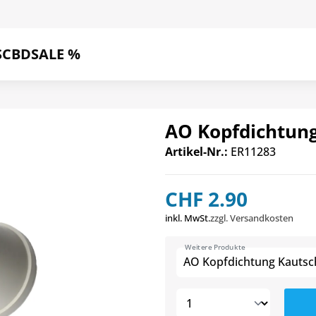
S
CBD
SALE %
AO Kopfdichtun
Artikel-Nr.:
ER11283
CHF 2.90
inkl. MwSt.
zzgl. Versandkosten
Weitere Produkte
AO Kopfdichtung Kautsc