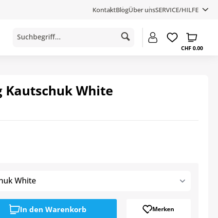
Kontakt
Blog
Über uns
SERVICE/HILFE
CHF 0.00
g Kautschuk White
huk White
In den
Warenkorb
Merken