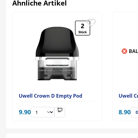
Ähnliche Artikel
BAL
Uwell Crown D Empty Pod
Uwell 
9.90
8.90
D