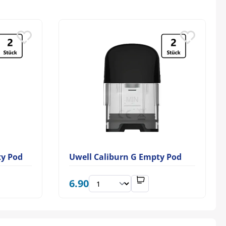
ty Pod
Uwell Caliburn G Empty Pod
6.90