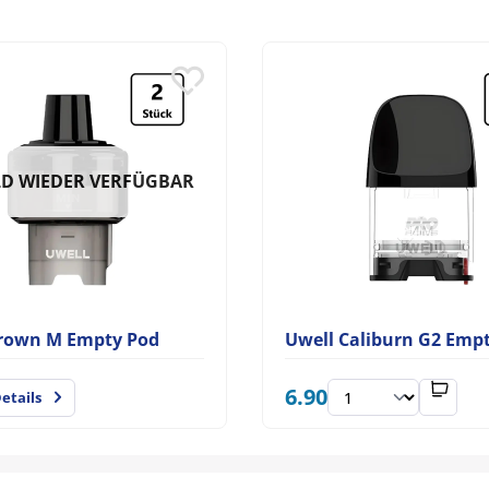
D WIEDER VERFÜGBAR
Crown M Empty Pod
Uwell Caliburn G2 Emp
6.90
etails