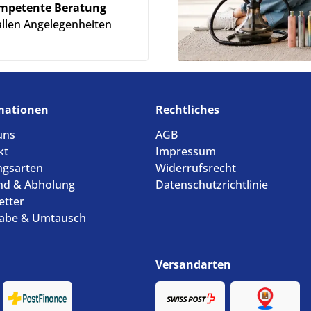
mpetente Beratung
allen Angelegenheiten
mationen
Rechtliches
uns
AGB
kt
Impressum
ngsarten
Widerrufsrecht
nd & Abholung
Datenschutzrichtlinie
etter
abe & Umtausch
Versandarten