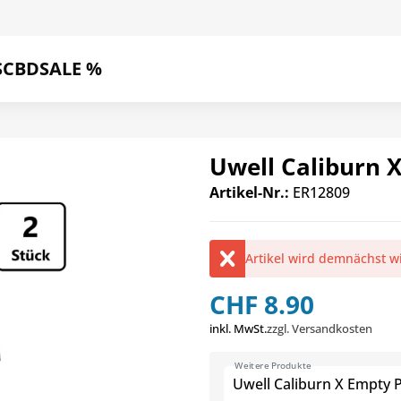
S
CBD
SALE %
Uwell Caliburn 
Artikel-Nr.:
ER12809
Artikel wird demnächst w
CHF 8.90
inkl. MwSt.
zzgl. Versandkosten
Weitere Produkte
Uwell Caliburn X Empty 