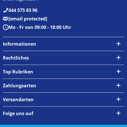
044 575 83 96
[email protected]
Mo - Fr von 09:00 - 18:00 Uhr
Informationen
Über uns
Rechtliches
Kontakt
AGB
Top Rubriken
Zahlungsarten
Impressum
Zahlungsarten
Versand & Abholung
Widerrufsrecht
Versandarten
Newsletter
Datenschutzrichtlinie
Rückgabe & Umtausch
Folge uns auf