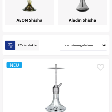
bei uns finden Sie die passende Wasserpfeife für
entspannte Genussmomente.
AEON Shisha
Aladin Shisha
125 Produkte
NEU