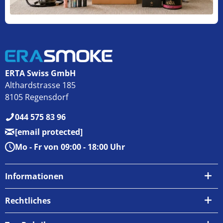
ERTA Swiss GmbH
Althardstrasse 185
8105 Regensdorf
044 575 83 96
[email protected]
Mo - Fr von 09:00 - 18:00 Uhr
Informationen
Über uns
Rechtliches
Kontakt
AGB