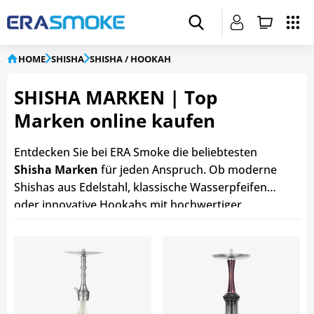
HOME
SHISHA
SHISHA / HOOKAH
SHISHA MARKEN | Top
Marken online kaufen
Entdecken Sie bei ERA Smoke die beliebtesten
Shisha Marken
für jeden Anspruch. Ob moderne
Shishas aus Edelstahl, klassische Wasserpfeifen
oder innovative Hookahs mit hochwertiger
Verarbeitung – in unserem Sortiment finden Sie
Modelle führender
Shisha Hersteller
zu günstigen
Preisen. Unsere Shisha Marken überzeugen durch
Qualität, Langlebigkeit, hervorragendes
Rauchverhalten und stilvolles Design. Egal, ob Sie
Einsteiger oder erfahrener Shisha Liebhaber sind,