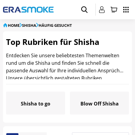
HOME
SHISHA
HÄUFIG GESUCHT
Top Rubriken für Shisha
Entdecken Sie unsere beliebtesten Themenwelten
rund um die Shisha und finden Sie schnell die
passende Auswahl für Ihre individuellen Ansprüche.
Unsere übersichtlich gestalteten Rubriken
erleichtern Ihnen die Suche nach hochwertigen
Produkten, aktuellen Trends und beliebten
Highlights. So gelangen Sie schnell und bequem zu
Shisha to go
Blow Off Shisha
den passenden Artikeln für Ihr persönliches Shisha-
Erlebnis.