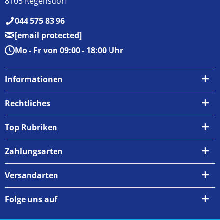
8105 Regensdorf
044 575 83 96
[email protected]
Mo - Fr von 09:00 - 18:00 Uhr
Informationen
Über uns
Rechtliches
Kontakt
AGB
Top Rubriken
Zahlungsarten
Impressum
Zahlungsarten
Versand & Abholung
Widerrufsrecht
Versandarten
Newsletter
Datenschutzrichtlinie
Rückgabe & Umtausch
Folge uns auf