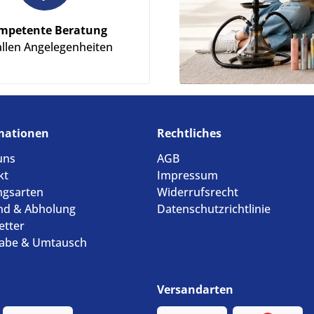
mpetente Beratung
allen Angelegenheiten
mationen
Rechtliches
uns
AGB
kt
Impressum
ngsarten
Widerrufsrecht
nd & Abholung
Datenschutzrichtlinie
etter
abe & Umtausch
Versandarten