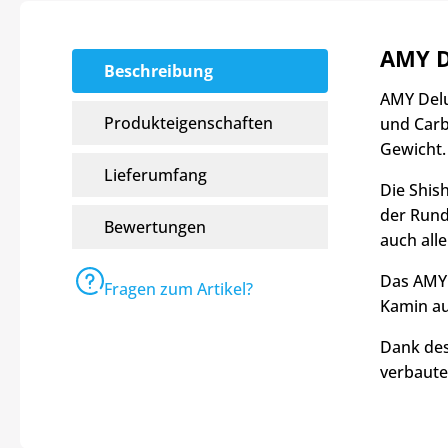
AMY D
Beschreibung
AMY Delu
Produkteigenschaften
und Carb
Gewicht.
Lieferumfang
Die Shis
der Runde
Bewertungen
auch all
Das AMY 
Fragen zum Artikel?
Kamin au
Dank des
verbaute