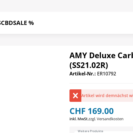
S
CBD
SALE %
AMY Deluxe Carb
(SS21.02R)
Artikel-Nr.:
ER10792
Artikel wird demnächst w
CHF 169.00
inkl. MwSt.
zzgl. Versandkosten
Weitere Produkte