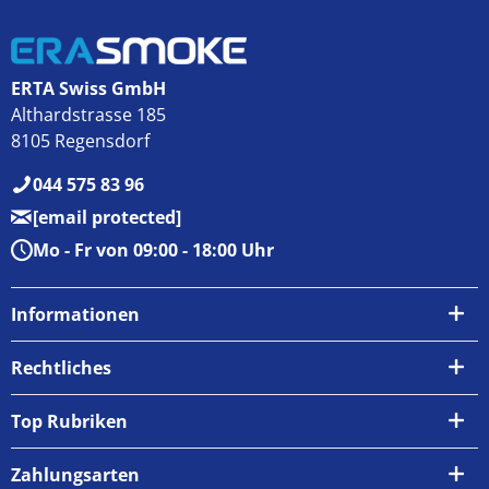
ERTA Swiss GmbH
Althardstrasse 185
8105 Regensdorf
044 575 83 96
[email protected]
Mo - Fr von 09:00 - 18:00 Uhr
Informationen
Über uns
Rechtliches
Kontakt
AGB
Top Rubriken
Zahlungsarten
Impressum
Zahlungsarten
Versand & Abholung