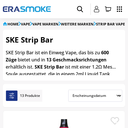
HOME
VAPE
VAPE MARKEN
WEITERE MARKEN
STRIP BAR VAPE
SKE Strip Bar
SKE Strip Bar ist ein Einweg Vape, das bis zu
600
Züge
bietet und in
13 Geschmacksrichtungen
erhältlich ist.
SKE Strip Bar
ist mit einer 1.2Ω Mesh-
Spule ausgestattet, die in einem 2ml Liquid Tank
sitzt. Der 500mAh Akku von SKE Strip Bar sorgt für
eine konstante Ausgangsspannung von 3.6V und
somit für ein geschmackvolles Dampferlebnis.
13 Produkte
Ausserdem hat SKE Strip Bar ein cooles
gummiertes Gehäuse, das super weich und
angenehm auf der Hand liegt. Bei ERA Smoke
finden Sie das komplette Sortiment an
SKE Strip