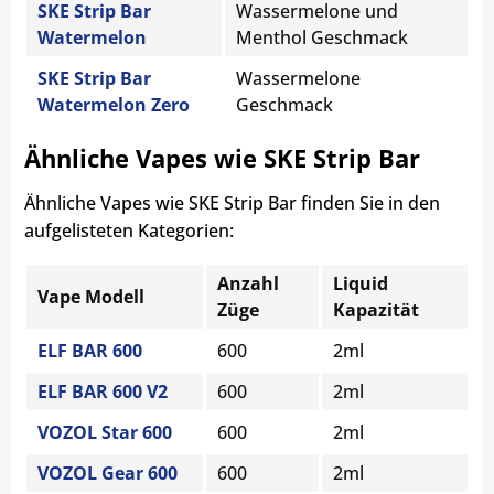
SKE Strip Bar
Wassermelone und
Watermelon
Menthol Geschmack
SKE Strip Bar
Wassermelone
Watermelon Zero
Geschmack
Ähnliche Vapes wie SKE Strip Bar
Ähnliche Vapes wie SKE Strip Bar finden Sie in den
aufgelisteten Kategorien:
Anzahl
Liquid
Vape Modell
Züge
Kapazität
ELF BAR 600
600
2ml
ELF BAR 600 V2
600
2ml
VOZOL Star 600
600
2ml
VOZOL Gear 600
600
2ml