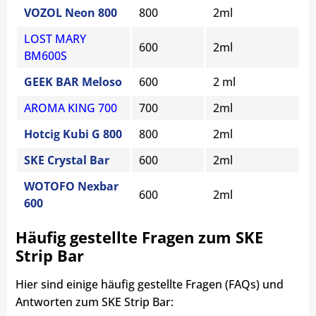
VOZOL Neon 800
800
2ml
LOST MARY
600
2ml
BM600S
GEEK BAR Meloso
600
2 ml
AROMA KING 700
700
2ml
Hotcig Kubi G 800
800
2ml
SKE Crystal Bar
600
2ml
WOTOFO Nexbar
600
2ml
600
Häufig gestellte Fragen zum SKE
Strip Bar
Hier sind einige häufig gestellte Fragen (FAQs) und
Antworten zum SKE Strip Bar: