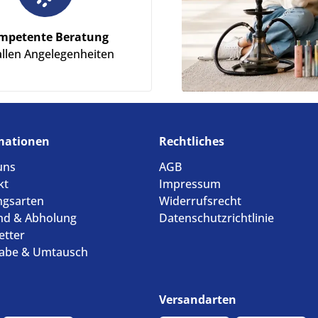
mpetente Beratung
allen Angelegenheiten
mationen
Rechtliches
uns
AGB
kt
Impressum
ngsarten
Widerrufsrecht
nd & Abholung
Datenschutzrichtlinie
etter
abe & Umtausch
Versandarten