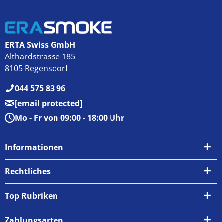
ERTA Swiss GmbH
Althardstrasse 185
8105 Regensdorf
044 575 83 96
[email protected]
Mo - Fr von 09:00 - 18:00 Uhr
Informationen
Über uns
Rechtliches
Kontakt
AGB
Top Rubriken
Zahlungsarten
Impressum
Zahlungsarten