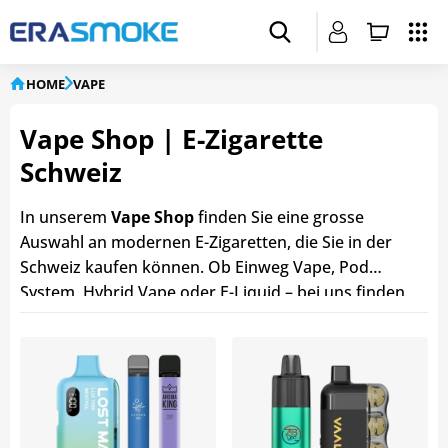
HOME
VAPE
Vape Shop | E-Zigarette
Schweiz
In unserem
Vape Shop
finden Sie eine grosse
Auswahl an modernen E-Zigaretten, die Sie in der
Schweiz kaufen können. Ob Einweg Vape, Pod
System, Hybrid Vape oder E-Liquid – bei uns finden
Sie hochwertige Produkte bekannter Marken.
Entdecken Sie die beliebtesten
Geschmacksrichtungen, verschiedene
Nikotinstärken und innovative Vapes für ein
individuelles Dampferlebnis. Unser
E-Zigaretten
Shop
bietet sowohl Einsteigern als auch erfahrenen