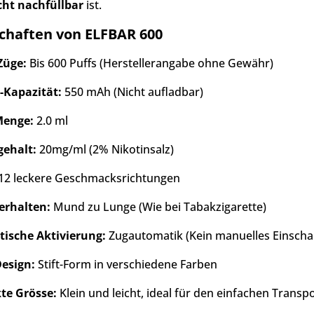
cht nachfüllbar
ist.
chaften von ELFBAR 600
Züge:
Bis 600 Puffs (Herstellerangabe ohne Gewähr)
-Kapazität:
550 mAh (Nicht aufladbar)
Menge:
2.0 ml
gehalt:
20mg/ml (2% Nikotinsalz)
12 leckere Geschmacksrichtungen
rhalten:
Mund zu Lunge (Wie bei Tabakzigarette)
ische Aktivierung:
Zugautomatik (Kein manuelles Einschal
Design:
Stift-Form in verschiedene Farben
e Grösse:
Klein und leicht, ideal für den einfachen Transp