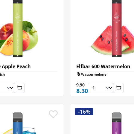
0 Apple Peach
Elfbar 600 Watermelon
sich
Wassermelone
9.90
8.30
-16%