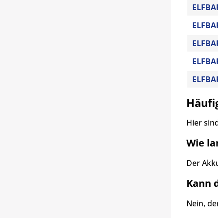
ELFBAR
ELFBA
ELFBAR
ELFBA
ELFBA
Häufi
Hier sin
Wie la
Der Akku
Kann 
Nein, de