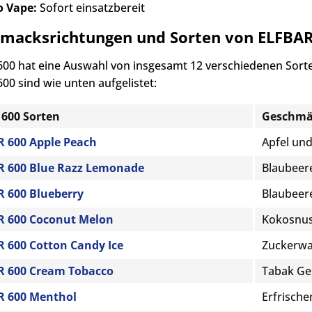
o Vape:
Sofort einsatzbereit
macksrichtungen und Sorten von ELFBAR
00 hat eine Auswahl von insgesamt 12 verschiedenen Sort
00 sind wie unten aufgelistet:
600 Sorten
Geschmä
 600 Apple Peach
Apfel un
R 600 Blue Razz Lemonade
Blaubeer
 600 Blueberry
Blaubeer
R 600 Coconut Melon
Kokosnus
 600 Cotton Candy Ice
Zuckerwa
R 600 Cream Tobacco
Tabak G
R 600 Menthol
Erfrisch