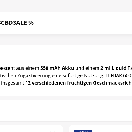
S
CBD
SALE %
 besteht aus einem
550 mAh Akku
und einem
2 ml Liquid
T
atischen Zugaktivierung eine sofortige Nutzung. ELFBAR 60
n insgesamt
12 verschiedenen fruchtigen Geschmacksric