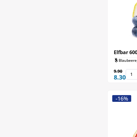
Elfbar 6
Blaubeere
9.90
8.30
-16%