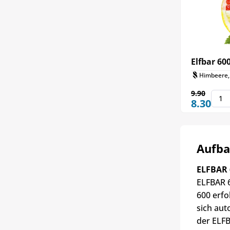
Elfbar 6
Himbeere, 
9.90
8.30
Aufba
ELFBAR 
ELFBAR 6
600 erfo
sich aut
der ELFB