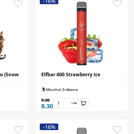
-16%
co (Snow
Elfbar 600 Strawberry Ice
Menthol, Erdbeere
9.90
8.30
-16%