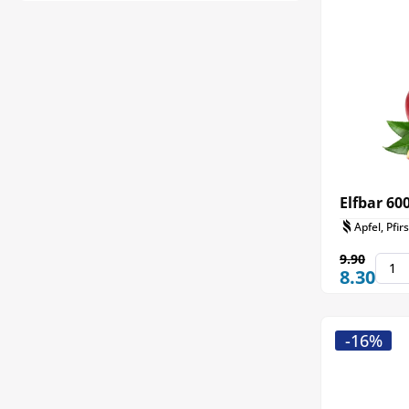
Elfbar 60
Apfel, Pfir
9.90
8.30
-16%