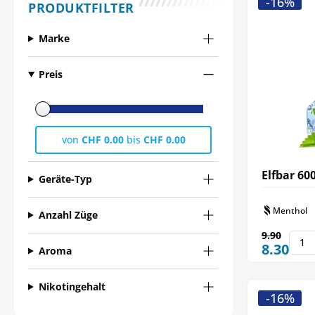
-16%
PRODUKTFILTER
Marke
Preis
von
CHF 0.00
bis
CHF 0.00
Elfbar 60
Geräte-Typ
Menthol
Anzahl Züge
9.90
8.30
Aroma
Nikotingehalt
-16%