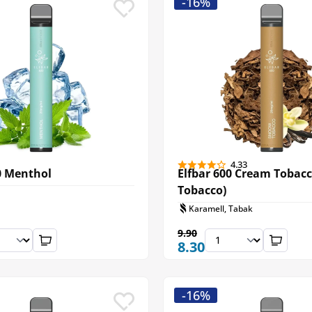
-16%
4.33
0 Menthol
Elfbar 600 Cream Tobac
Tobacco)
Karamell, Tabak
9.90
8.30
-16%