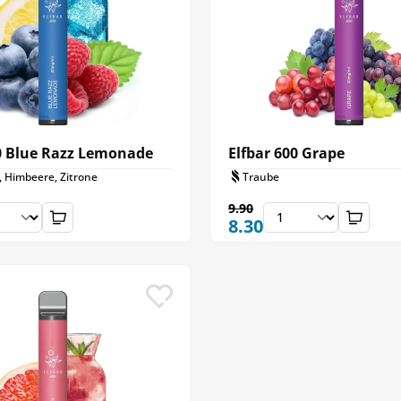
00 Blue Razz Lemonade
Elfbar 600 Grape
, Himbeere, Zitrone
Traube
9.90
8.30