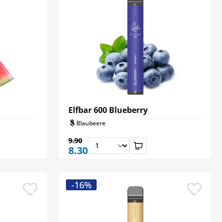
Elfbar 600 Blueberry
Blaubeere
9.90
8.30
-16%