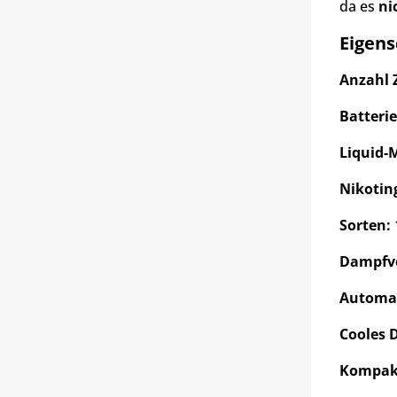
da es
ni
Eigens
Anzahl 
Batterie
Liquid-
Nikotin
Sorten:
Dampfve
Automat
Cooles 
Kompakt