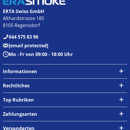
ERTA Swiss GmbH
Althardstrasse 185
8105 Regensdorf
044 575 83 96
[email protected]
Mo - Fr von 09:00 - 18:00 Uhr
Informationen
Über uns
Rechtliches
Kontakt
AGB
Top Rubriken
Zahlungsarten
Impressum
Zahlungsarten
Versand & Abholung
Widerrufsrecht
Versandarten
Newsletter