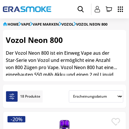
HOME
VAPE
VAPE MARKEN
VOZOL
VOZOL NEON 800
Vozol Neon 800
Der Vozol Neon 800 ist ein Einweg Vape aus der
Star-Serie von Vozol und ermöglicht eine Anzahl
von 800 Zügen pro Vape. Vozol Neon 800 hat einen
eingebauten 550 mAh Akku und einen 2 ml Liquid
Tank mit einem Coil aus Keramik, um Ihnen einen
besserren Vape-Erlebnis zu bieten. Der Vozol Neon
800 hat einen eleganten Body der leicht
18 Produkte
durchsichtig ist und wird über eine automatische
Zugaktivierung betrieben. Bei Vozol Neon 800
stehen Ihnen 18 verschiedene
-20%
Geschmacksrichtungen zur Auswahl, um Ihren