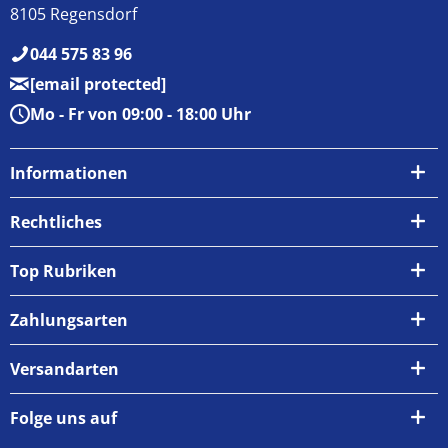
8105 Regensdorf
044 575 83 96
[email protected]
Mo - Fr von 09:00 - 18:00 Uhr
Informationen
Über uns
Rechtliches
Kontakt
AGB
Top Rubriken
Zahlungsarten
Impressum
Zahlungsarten
Versand & Abholung
Widerrufsrecht
Versandarten
Newsletter
Datenschutzrichtlinie
Rückgabe & Umtausch
Folge uns auf