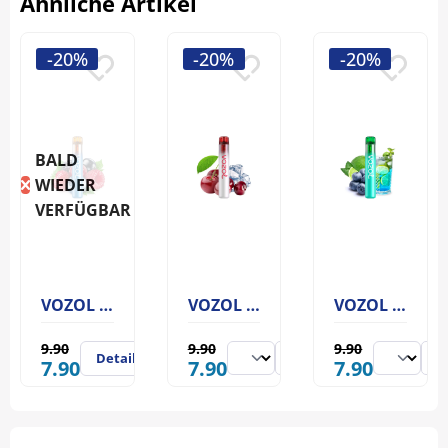
Ähnliche Artikel
-20%
-20%
-20%
BALD
WIEDER
VERFÜGBAR
VOZOL Neon 800 Forest Berry Storm
VOZOL Neon 800 Cherry Ice
VOZOL Neon 800 Blue Mojito
9.90
9.90
9.90
Details
7.90
7.90
7.90