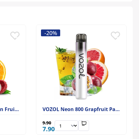
-20%
VOZOL Neon 800 Passion Fruit Lychee Orange
VOZOL Neon 800 Grapfruit Passion Fruit Tea
9.90
7.90