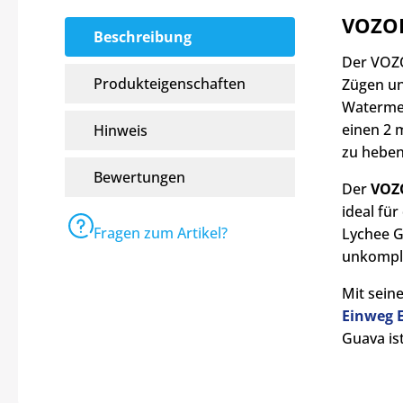
VOZOL
Beschreibung
Der VOZO
Produkteigenschaften
Zügen un
Watermel
einen 2 m
Hinweis
zu heben
Bewertungen
Der
VOZ
ideal fü
Fragen zum Artikel?
Lychee G
unkompli
Mit sein
Einweg E
Guava is