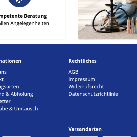
mpetente Beratung
allen Angelegenheiten
mationen
Rechtliches
uns
AGB
kt
Impressum
ngsarten
Widerrufsrecht
nd & Abholung
Datenschutzrichtlinie
etter
abe & Umtausch
Versandarten