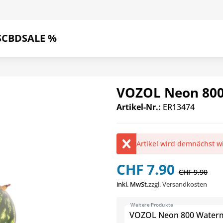
S
CBD
SALE %
VOZOL Neon 800
Artikel-Nr.:
ER13474
Artikel wird demnächst w
CHF 7.90
CHF 9.90
inkl. MwSt.
zzgl. Versandkosten
Weitere Produkte
VOZOL Neon 800 Waterm