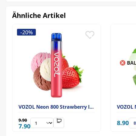
Ähnliche Artikel
-20%
BAL
VOZOL Neon 800 Strawberry Ice Cream
VOZOL N
9.90
8.90
D
7.90