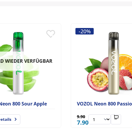
-20%
D WIEDER VERFÜGBAR
eon 800 Sour Apple
9.90
etails
7.90