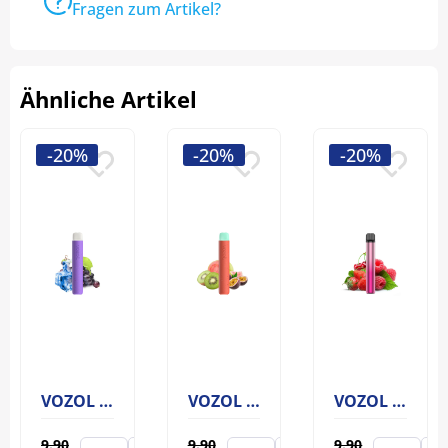
Fragen zum Artikel?
Ähnliche Artikel
-20%
-20%
-20%
VOZOL Star 600 Grape Ice
VOZOL Star 600 Lychee Guava Watermelon
VOZOL Star 600 Strawberry Raspberry Cherry
9.90
9.90
9.90