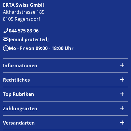
ERTA Swiss GmbH
Althardstrasse 185
8105 Regensdorf
044 575 83 96
[email protected]
Mo - Fr von 09:00 - 18:00 Uhr
Informationen
Über uns
Rechtliches
Kontakt
AGB
Top Rubriken
Zahlungsarten
Impressum
Zahlungsarten
Versand & Abholung
Widerrufsrecht
Versandarten
Newsletter
Datenschutzrichtlinie