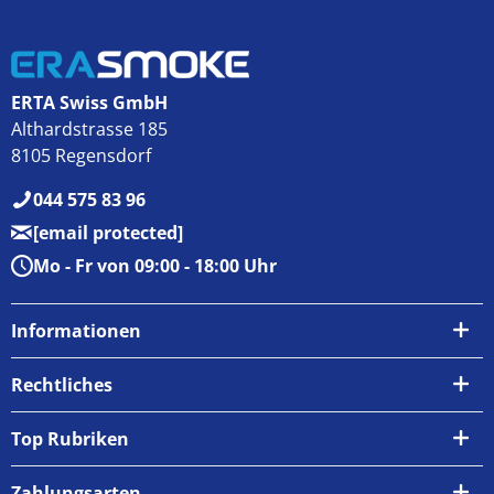
ERTA Swiss GmbH
Althardstrasse 185
8105 Regensdorf
044 575 83 96
[email protected]
Mo - Fr von 09:00 - 18:00 Uhr
Informationen
Über uns
Rechtliches
Kontakt
AGB
Top Rubriken
Zahlungsarten
Impressum
Zahlungsarten