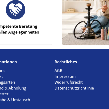
mpetente Beratung
allen Angelegenheiten
mationen
Rechtliches
uns
AGB
kt
Impressum
ngsarten
Widerrufsrecht
nd & Abholung
Datenschutzrichtlinie
etter
abe & Umtausch