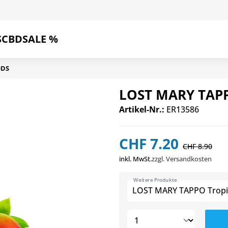
S
CBD
SALE %
ODS
LOST MARY TAPPO
Artikel-Nr.:
ER13586
CHF 7.20
CHF 8.90
inkl. MwSt.
zzgl. Versandkosten
Weitere Produkte
LOST MARY TAPPO Tropic