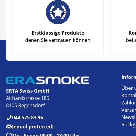
Erstklassige Produkte
Ko
denen Sie vertrauen können
bei 
Infor
Über 
ERTA Swiss GmbH
Konta
Althardstrasse 185
Zahlu
8105 Regensdorf
Versa
Newsl
044 575 83 96
Rückg
[email protected]
Mo - Fr von 09:00 - 18:00 Uhr